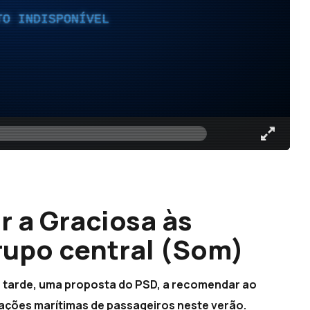
TO INDISPONÍVEL
r a Graciosa às
grupo central (Som)
a tarde, uma proposta do PSD, a recomendar ao
gações marítimas de passageiros neste verão.