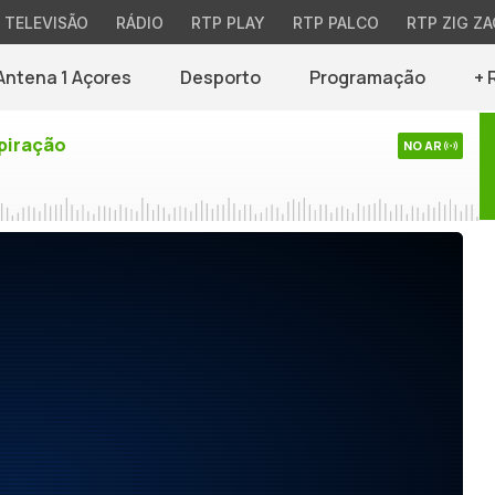
TELEVISÃO
RÁDIO
RTP PLAY
RTP PALCO
RTP ZIG ZA
Antena 1 Açores
Desporto
Programação
+ 
piração
NO AR