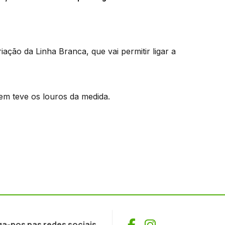
iação da Linha Branca, que vai permitir ligar a
em teve os louros da medida.
Facebook
Instagram
ga-nos nas redes sociais