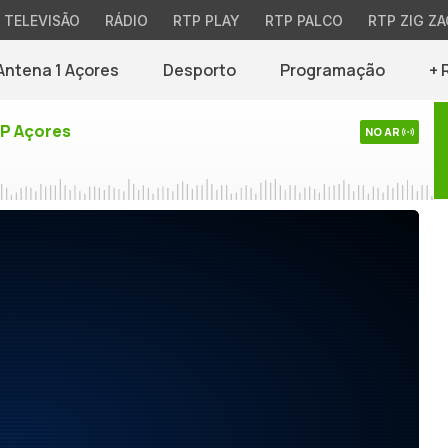
TELEVISÃO
RÁDIO
RTP PLAY
RTP PALCO
RTP ZIG ZA
Antena 1 Açores
Desporto
Programação
+ 
TP Açores
NO AR