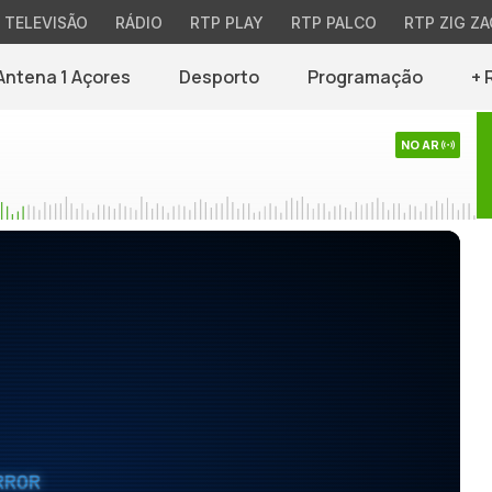
TELEVISÃO
RÁDIO
RTP PLAY
RTP PALCO
RTP ZIG ZA
Antena 1 Açores
Desporto
Programação
+ 
NO AR
RROR