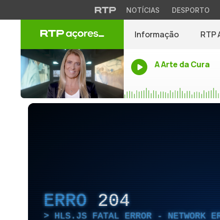
NOTÍCIAS
DESPORTO
Informação
RTP 
A Arte da Cura
ERRO
204
HLS.JS FATAL ERROR - NETWORK E