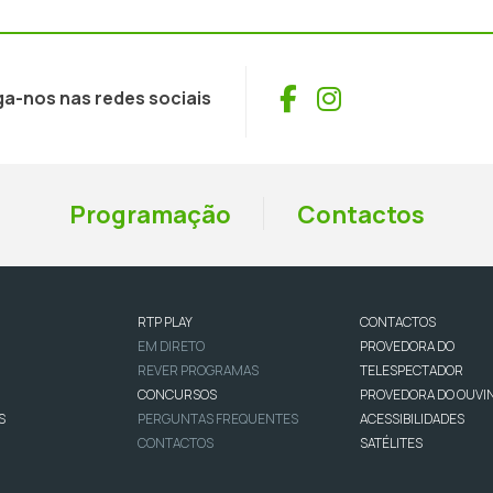
Facebook
Instagram
ga-nos nas redes sociais
Programação
Contactos
RTP PLAY
CONTACTOS
EM DIRETO
PROVEDORA DO
REVER PROGRAMAS
TELESPECTADOR
CONCURSOS
PROVEDORA DO OUVI
S
PERGUNTAS FREQUENTES
ACESSIBILIDADES
CONTACTOS
SATÉLITES