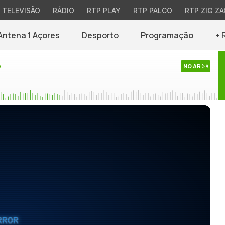
TELEVISÃO
RÁDIO
RTP PLAY
RTP PALCO
RTP ZIG ZA
Antena 1 Açores
Desporto
Programação
+ 
o
NO AR
RROR