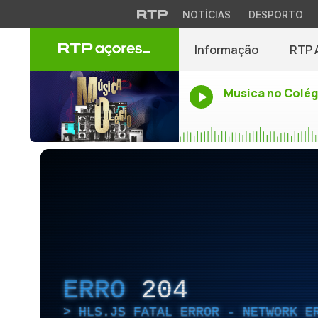
NOTÍCIAS
DESPORTO
Informação
RTP 
Musica no Colég
ERRO
204
HLS.JS FATAL ERROR - NETWORK E