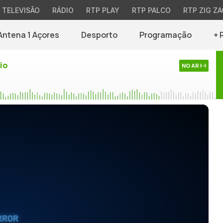
TELEVISÃO
RÁDIO
RTP PLAY
RTP PALCO
RTP ZIG ZA
Antena 1 Açores
Desporto
Programação
+ 
io
NO AR
RROR