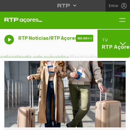
Entrar
Me
RTP Noticias/RTP Açores
NO AR
TV
RTP Açore