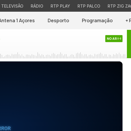
TELEVISÃO
RÁDIO
RTP PLAY
RTP PALCO
RTP ZIG ZA
Antena 1 Açores
Desporto
Programação
+ 
s
NO AR
RROR