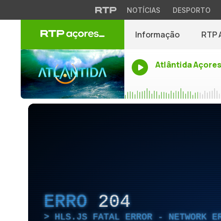
NOTÍCIAS
DESPORTO
Informação
RTP 
Atlântida Açore
ERRO
204
HLS.JS FATAL ERROR - NETWORK E