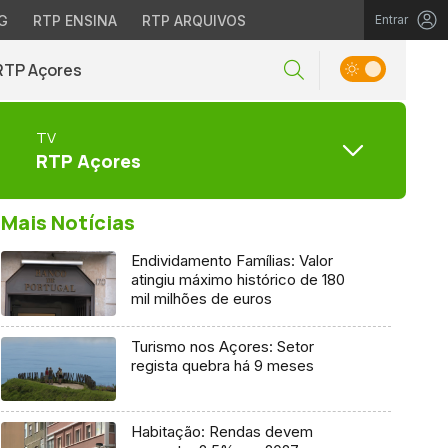
G
RTP ENSINA
RTP ARQUIVOS
Entrar
RTP Açores
TV
RTP Açores
Mais Notícias
Endividamento Famílias: Valor
atingiu máximo histórico de 180
mil milhões de euros
Turismo nos Açores: Setor
regista quebra há 9 meses
Habitação: Rendas devem