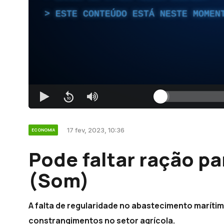
ESTE CONTEÚDO ESTÁ NESTE MOMEN
17 fev, 2023, 10:36
ECONOMIA
Pode faltar ração pa
(Som)
A falta de regularidade no abastecimento marítimo
constrangimentos no setor agrícola.