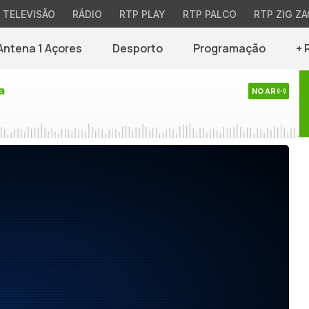
TELEVISÃO
RÁDIO
RTP PLAY
RTP PALCO
RTP ZIG ZA
Antena 1 Açores
Desporto
Programação
+ 
a
NO AR