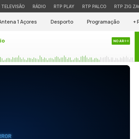
TELEVISÃO
RÁDIO
RTP PLAY
RTP PALCO
RTP ZIG ZA
Antena 1 Açores
Desporto
Programação
+ 
io
NO AR
RROR