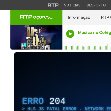
NOTÍCIAS
DESPORTO
Informação
RTP 
Musica no Colég
ERRO
204
HLS.JS FATAL ERROR - NETWORK E