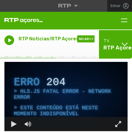
Entrar
Me
RTP Noticias/RTP Açores
NO AR
TV
RTP Açore
ERRO
204
HLS.JS FATAL ERROR - NETWORK
ERROR
ESTE CONTEÚDO ESTÁ NESTE
MOMENTO INDISPONÍVEL