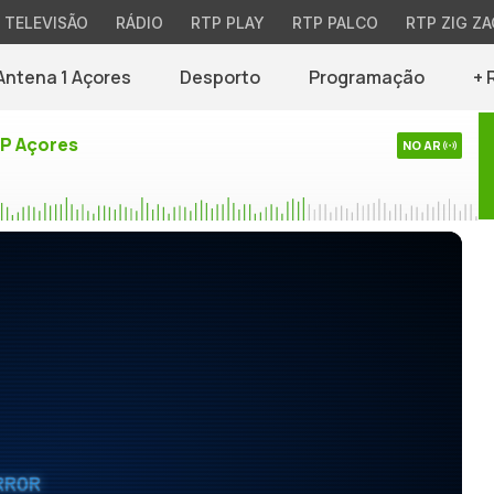
TELEVISÃO
RÁDIO
RTP PLAY
RTP PALCO
RTP ZIG ZA
Antena 1 Açores
Desporto
Programação
+ 
TP Açores
NO AR
RROR