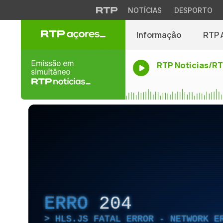
NOTÍCIAS
DESPORTO
Informação
RTP 
RTP Noticias/R
ERRO
204
HLS.JS FATAL ERROR - NETWORK E