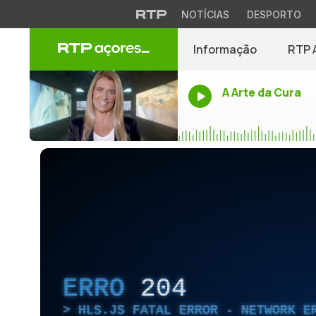
NOTÍCIAS
DESPORTO
Informação
RTP 
A Arte da Cura
ERRO
204
HLS.JS FATAL ERROR - NETWORK E