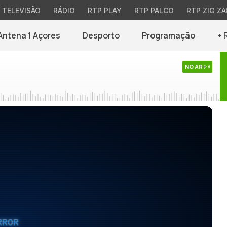
TELEVISÃO
RÁDIO
RTP PLAY
RTP PALCO
RTP ZIG ZA
Antena 1 Açores
Desporto
Programação
+ 
NO AR
RROR