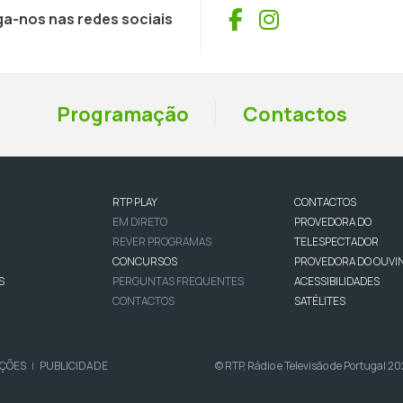
Facebook
Instagram
ga-nos nas redes sociais
Programação
Contactos
RTP PLAY
CONTACTOS
EM DIRETO
PROVEDORA DO
REVER PROGRAMAS
TELESPECTADOR
CONCURSOS
PROVEDORA DO OUVI
S
PERGUNTAS FREQUENTES
ACESSIBILIDADES
CONTACTOS
SATÉLITES
IÇÕES
PUBLICIDADE
© RTP, Rádio e Televisão de Portugal 2
|