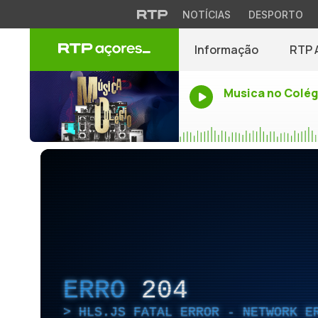
NOTÍCIAS
DESPORTO
Informação
RTP 
Musica no Colég
ERRO
204
HLS.JS FATAL ERROR - NETWORK E