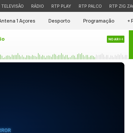
TELEVISÃO
RÁDIO
RTP PLAY
RTP PALCO
RTP ZIG ZA
Antena 1 Açores
Desporto
Programação
+ 
io
NO AR
RROR