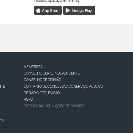
Instale a aplicação
RTP Play
A EMPRESA
CONSELHO GERAL INDEPENDENTE
CONSELHO DE OPINIÃO
NTE
CONTRATO DE CONCESSÃO DO SERVIÇO PÚBLICO
DE RÁDIO E TELEVISÃO
RGPD
GESTÃO DAS DEFINIÇÕES DE COOKIES
026