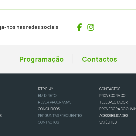
Facebook
Instagram
ga-nos nas redes sociais
Programação
Contactos
RTP PLAY
CONTACTOS
EM DIRETO
PROVEDORA DO
REVER PROGRAMAS
TELESPECTADOR
CONCURSOS
PROVEDORA DO OUVI
S
PERGUNTAS FREQUENTES
ACESSIBILIDADES
CONTACTOS
SATÉLITES