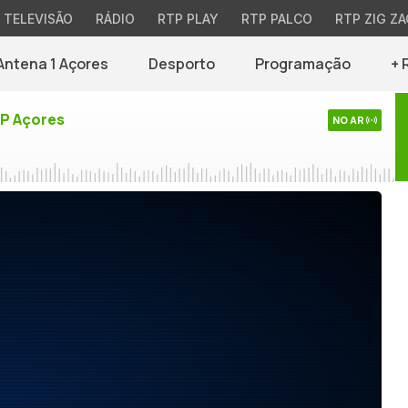
TELEVISÃO
RÁDIO
RTP PLAY
RTP PALCO
RTP ZIG ZA
Antena 1 Açores
Desporto
Programação
+ 
TP Açores
NO AR