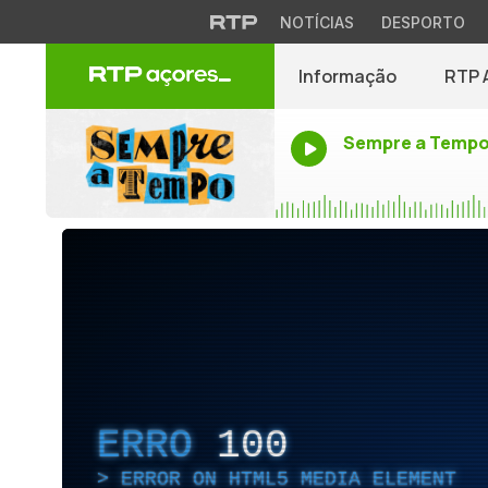
NOTÍCIAS
DESPORTO
Informação
RTP 
Sempre a Temp
ERRO
100
ERROR ON HTML5 MEDIA ELEMENT