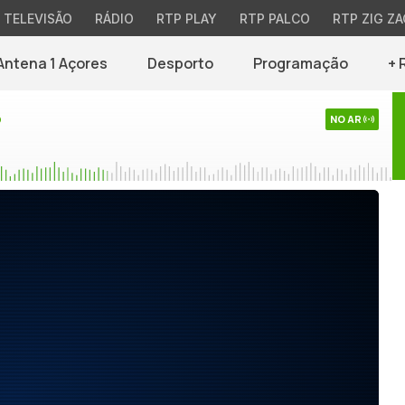
TELEVISÃO
RÁDIO
RTP PLAY
RTP PALCO
RTP ZIG ZA
Antena 1 Açores
Desporto
Programação
+ 
o
NO AR