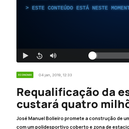
ESTE CONTEÚDO ESTÁ NESTE MOMEN
04 jan, 2019, 12:33
ECONOMIA
Requalificação da e
custará quatro milh
José Manuel Bolieiro promete a construção de um
com um polidesportivo coberto e zona de estac