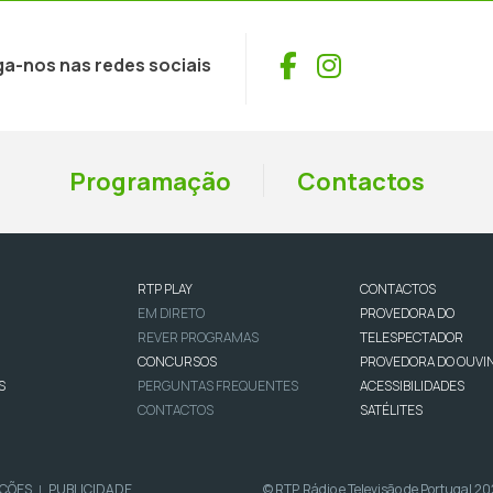
Facebook
Instagram
ga-nos nas redes sociais
Programação
Contactos
RTP PLAY
CONTACTOS
EM DIRETO
PROVEDORA DO
REVER PROGRAMAS
TELESPECTADOR
CONCURSOS
PROVEDORA DO OUVI
S
PERGUNTAS FREQUENTES
ACESSIBILIDADES
CONTACTOS
SATÉLITES
IÇÕES
PUBLICIDADE
© RTP, Rádio e Televisão de Portugal 2
|