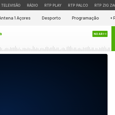
TELEVISÃO
RÁDIO
RTP PLAY
RTP PALCO
RTP ZIG ZA
Antena 1 Açores
Desporto
Programação
+ 
a
NO AR