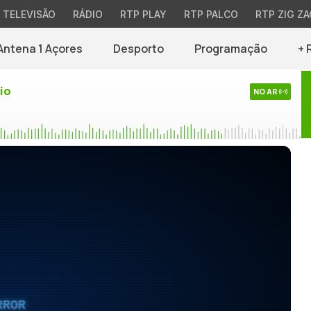
TELEVISÃO
RÁDIO
RTP PLAY
RTP PALCO
RTP ZIG ZA
Antena 1 Açores
Desporto
Programação
+ 
io
NO AR
RROR