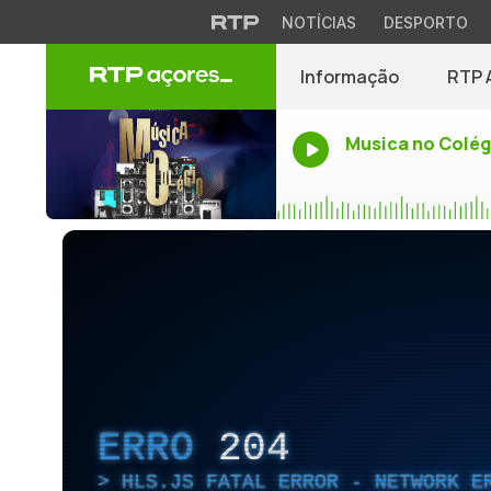
NOTÍCIAS
DESPORTO
Informação
RTP 
Musica no Colég
ERRO
204
HLS.JS FATAL ERROR - NETWORK E