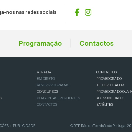
Facebook
Instagram
ga-nos nas redes sociais
Programação
Contactos
RTP PLAY
CONTACTOS
EM DIRETO
PROVEDORA DO
REVER PROGRAMAS
TELESPECTADOR
CONCURSOS
PROVEDORA DO OUVI
S
PERGUNTAS FREQUENTES
ACESSIBILIDADES
CONTACTOS
SATÉLITES
IÇÕES
PUBLICIDADE
© RTP, Rádio e Televisão de Portugal 2
|