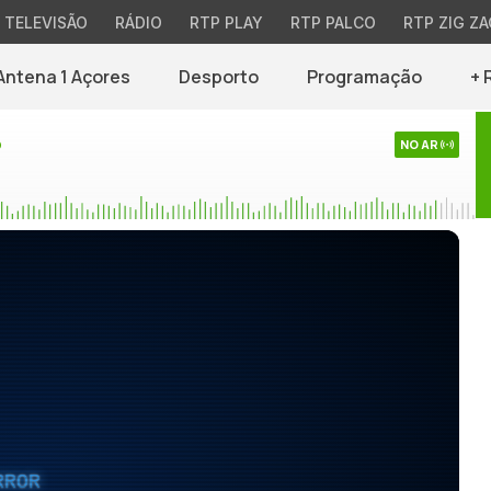
TELEVISÃO
RÁDIO
RTP PLAY
RTP PALCO
RTP ZIG ZA
Antena 1 Açores
Desporto
Programação
+ 
o
NO AR
RROR