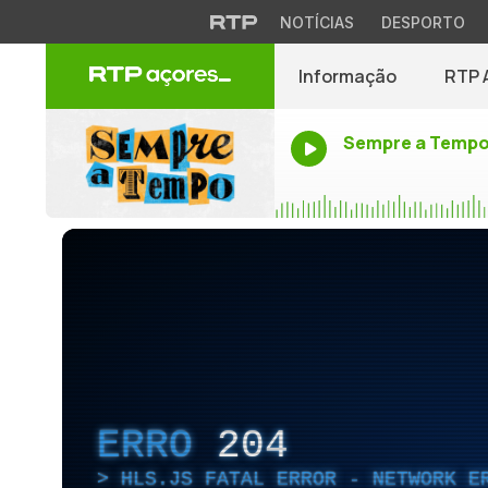
NOTÍCIAS
DESPORTO
Informação
RTP 
Sempre a Temp
ERRO
204
HLS.JS FATAL ERROR - NETWORK E