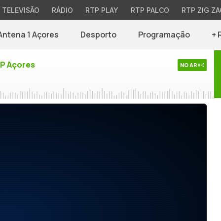
TELEVISÃO
RÁDIO
RTP PLAY
RTP PALCO
RTP ZIG ZA
Antena 1 Açores
Desporto
Programação
+ 
TP Açores
NO AR