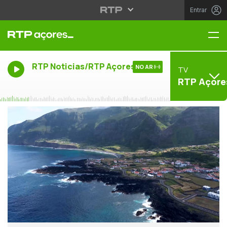
Entrar
Me
RTP Noticias/RTP Açores
NO AR
TV
RTP Açore