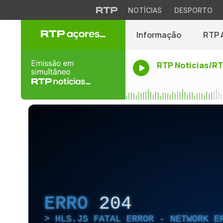
NOTÍCIAS
DESPORTO
Informação
RTP 
RTP Noticias/R
ERRO
204
HLS.JS FATAL ERROR - NETWORK E