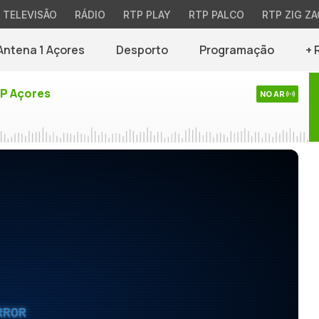
TELEVISÃO
RÁDIO
RTP PLAY
RTP PALCO
RTP ZIG ZA
Antena 1 Açores
Desporto
Programação
+ 
TP Açores
NO AR
RROR