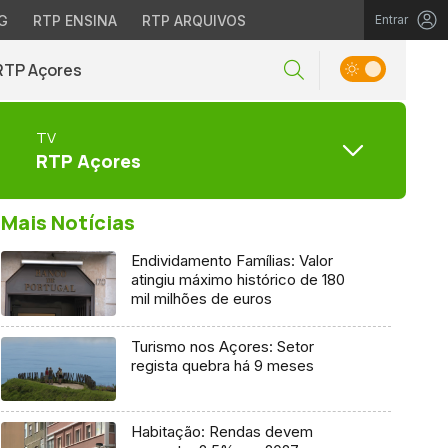
G
RTP ENSINA
RTP ARQUIVOS
Entrar
RTP Açores
TV
RTP Açores
Mais Notícias
Endividamento Famílias: Valor
atingiu máximo histórico de 180
mil milhões de euros
Turismo nos Açores: Setor
regista quebra há 9 meses
Habitação: Rendas devem