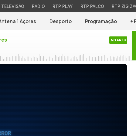
TELEVISÃO
RÁDIO
RTP PLAY
RTP PALCO
RTP ZIG ZA
Antena 1 Açores
Desporto
Programação
+ 
res
NO AR
RROR