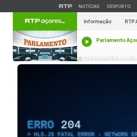
NOTÍCIAS
DESPORTO
Informação
RTP 
Parlamento Aço
ERRO
204
HLS.JS FATAL ERROR - NETWORK E