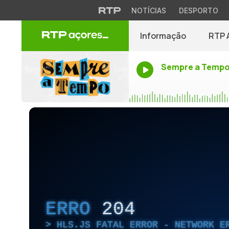
NOTÍCIAS
DESPORTO
Informação
RTP 
Sempre a Temp
ERRO
204
HLS.JS FATAL ERROR - NETWORK E