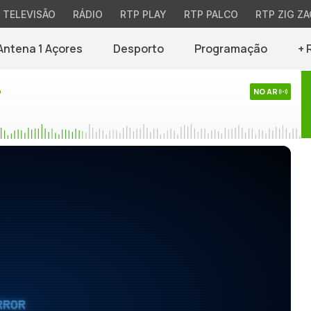
TELEVISÃO
RÁDIO
RTP PLAY
RTP PALCO
RTP ZIG ZA
Antena 1 Açores
Desporto
Programação
+ 
o
NO AR
RROR