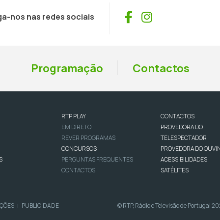
Facebook
Instagram
ga-nos nas redes sociais
Programação
Contactos
RTP PLAY
CONTACTOS
EM DIRETO
PROVEDORA DO
REVER PROGRAMAS
TELESPECTADOR
CONCURSOS
PROVEDORA DO OUVI
S
PERGUNTAS FREQUENTES
ACESSIBILIDADES
CONTACTOS
SATÉLITES
IÇÕES
PUBLICIDADE
© RTP, Rádio e Televisão de Portugal 2
|