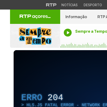
NOTÍCIAS
DESPORTO
Informação
RTP 
Sempre a Temp
ERRO
204
HLS.JS FATAL ERROR - NETWORK E