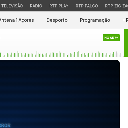
TELEVISÃO
RÁDIO
RTP PLAY
RTP PALCO
RTP ZIG ZA
Antena 1 Açores
Desporto
Programação
+ 
o
NO AR
RROR