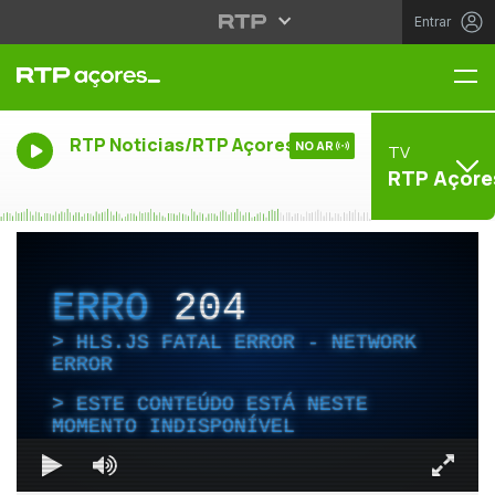
Entrar
Me
RTP Noticias/RTP Açores
NO AR
TV
RTP Açore
ERRO
204
HLS.JS FATAL ERROR - NETWORK
ERROR
ESTE CONTEÚDO ESTÁ NESTE
MOMENTO INDISPONÍVEL