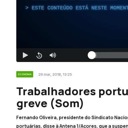
ESTE CONTEÚDO ESTÁ NESTE MOMEN
29 mar, 2018, 13:25
ECONOMIA
Trabalhadores port
greve (Som)
Fernando Oliveira, presidente do Sindicato Naci
portuárias, disse à Antena 1/Açores, que a susp