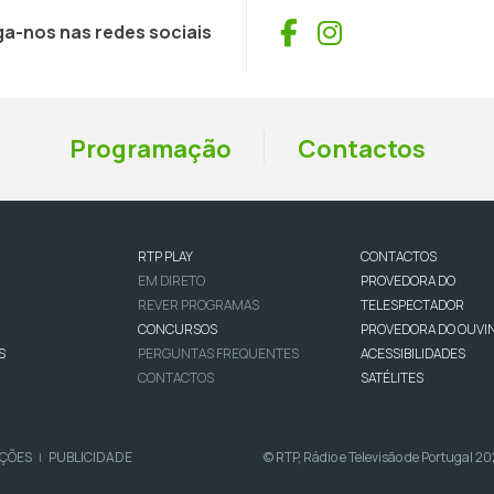
Facebook
Instagram
ga-nos nas redes sociais
Programação
Contactos
RTP PLAY
CONTACTOS
EM DIRETO
PROVEDORA DO
REVER PROGRAMAS
TELESPECTADOR
CONCURSOS
PROVEDORA DO OUVI
S
PERGUNTAS FREQUENTES
ACESSIBILIDADES
CONTACTOS
SATÉLITES
IÇÕES
PUBLICIDADE
© RTP, Rádio e Televisão de Portugal 2
|