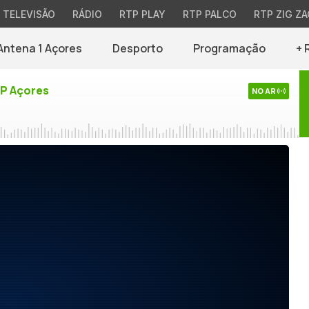
TELEVISÃO
RÁDIO
RTP PLAY
RTP PALCO
RTP ZIG ZA
Antena 1 Açores
Desporto
Programação
+ 
TP Açores
NO AR