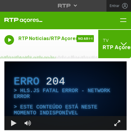
Entrar
Me
RTP Noticias/RTP Açores
NO AR
TV
RTP Açore
ERRO
204
HLS.JS FATAL ERROR - NETWORK
ERROR
ESTE CONTEÚDO ESTÁ NESTE
MOMENTO INDISPONÍVEL