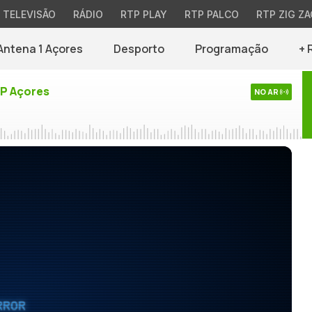
TELEVISÃO
RÁDIO
RTP PLAY
RTP PALCO
RTP ZIG ZA
Antena 1 Açores
Desporto
Programação
+ 
TP Açores
NO AR
RROR