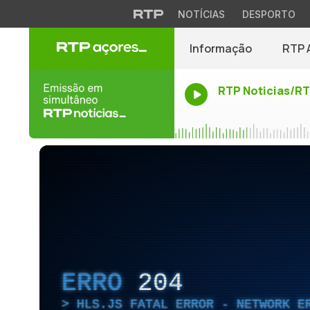
NOTÍCIAS
DESPORTO
Informação
RTP 
RTP Noticias/R
ERRO
204
HLS.JS FATAL ERROR - NETWORK E