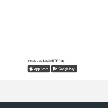
Instale a aplicação
RTP Play