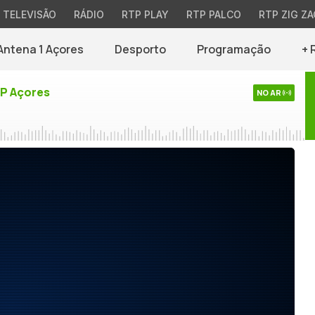
TELEVISÃO
RÁDIO
RTP PLAY
RTP PALCO
RTP ZIG ZA
Antena 1 Açores
Desporto
Programação
+ 
TP Açores
NO AR