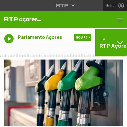
Entrar
Me
Parlamento Açores
NO AR
TV
RTP Açore