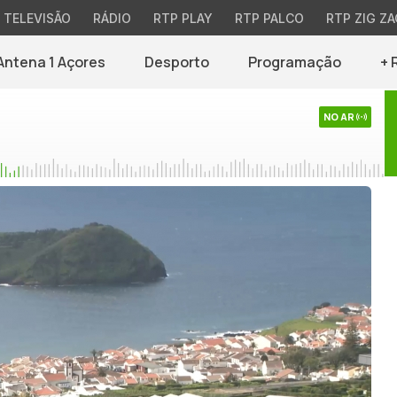
TELEVISÃO
RÁDIO
RTP PLAY
RTP PALCO
RTP ZIG ZA
Antena 1 Açores
Desporto
Programação
+ 
NO AR