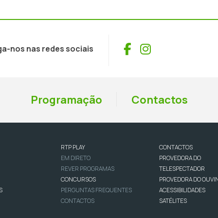
Facebook
Instagram
ga-nos nas redes sociais
Programação
Contactos
RTP PLAY
CONTACTOS
EM DIRETO
PROVEDORA DO
REVER PROGRAMAS
TELESPECTADOR
CONCURSOS
PROVEDORA DO OUVI
S
PERGUNTAS FREQUENTES
ACESSIBILIDADES
CONTACTOS
SATÉLITES