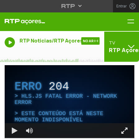
Entrar
Me
RTP Noticias/RTP Açores
NO AR
TV
RTP Açore
ERRO
204
HLS.JS FATAL ERROR - NETWORK
ERROR
ESTE CONTEÚDO ESTÁ NESTE
MOMENTO INDISPONÍVEL