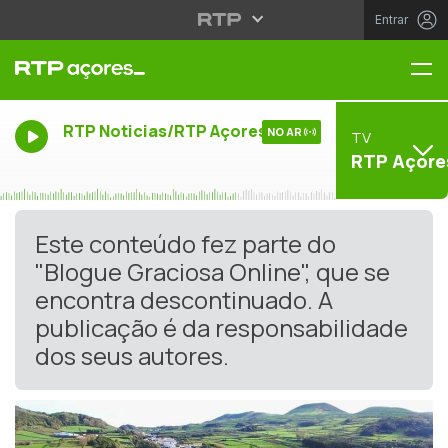
Entrar
Me
RTP Noticias/RTP Açores
NO AR
TV
RTP Açore
Este conteúdo fez parte do
"Blogue Graciosa Online", que se
encontra descontinuado. A
publicação é da responsabilidade
dos seus autores.