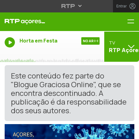
Entrar
Me
Horta em Festa
NO AR
TV
RTP Açore
Este conteúdo fez parte do
"Blogue Graciosa Online", que se
encontra descontinuado. A
publicação é da responsabilidade
dos seus autores.