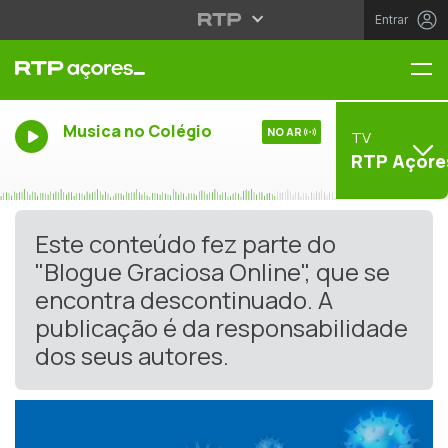
Entrar
Me
Musica no Colégio
NO AR
TV
RTP Açore
Este conteúdo fez parte do
"Blogue Graciosa Online", que se
encontra descontinuado. A
publicação é da responsabilidade
dos seus autores.