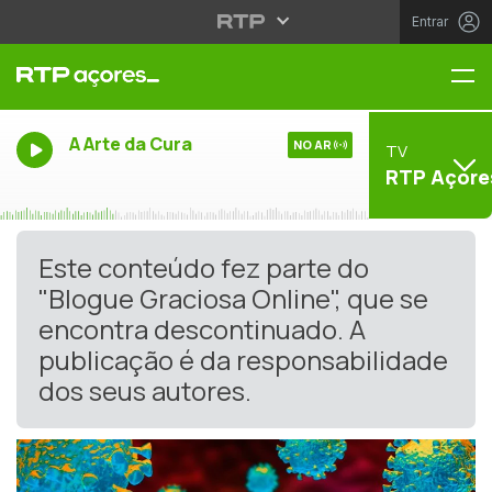
Entrar
Me
A Arte da Cura
NO AR
TV
RTP Açore
Este conteúdo fez parte do
"Blogue Graciosa Online", que se
encontra descontinuado. A
publicação é da responsabilidade
dos seus autores.