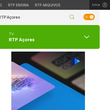
G
RTP ENSINA
RTP ARQUIVOS
Entrar
RTP Açores
TV
RTP Açores