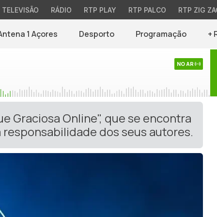
TELEVISÃO
RÁDIO
RTP PLAY
RTP PALCO
RTP ZIG ZA
Antena 1 Açores
Desporto
Programação
+ 
NO AR
ue Graciosa Online", que se encontra
 responsabilidade dos seus autores.