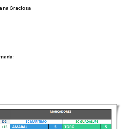
na na Graciosa
rnada: