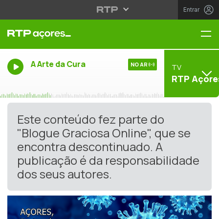
Entrar
Me
A Arte da Cura
NO AR
TV
RTP Açore
Este conteúdo fez parte do
"Blogue Graciosa Online", que se
encontra descontinuado. A
publicação é da responsabilidade
dos seus autores.