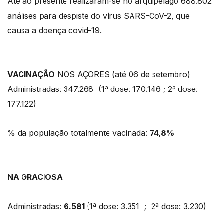
Até ao presente realizaram-se no arquipélago 688.802
análises para despiste do vírus SARS-CoV-2, que
causa a doença covid-19.
VACINAÇÃO
NOS AÇORES (até 06 de setembro)
Administradas: 347.268 (1ª dose: 170.146 ; 2ª dose:
177.122)
% da população totalmente vacinada:
74,8%
NA GRACIOSA
Administradas:
6.581
(1ª dose: 3.351 ; 2ª dose: 3.230)