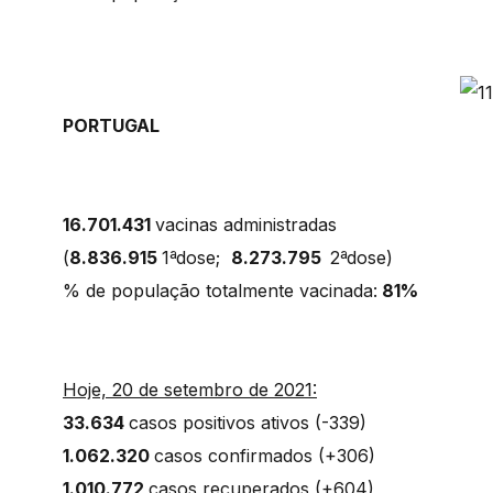
PORTUGAL
16.701.431
vacinas administradas
(
8.836.915
1ªdose;
8.273.795
2ªdose)
% de população totalmente vacinada:
81%
Hoje, 20 de setembro de 2021:
33.634
casos positivos ativos (-339)
1.062.320
casos confirmados (+306)
1.010.772
casos recuperados (+604)