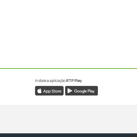
Instale a aplicação
RTP Play