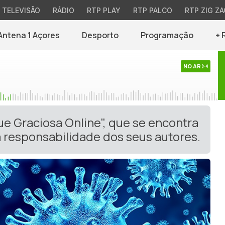
TELEVISÃO
RÁDIO
RTP PLAY
RTP PALCO
RTP ZIG ZA
Antena 1 Açores
Desporto
Programação
+ 
NO AR
ue Graciosa Online", que se encontra
 responsabilidade dos seus autores.