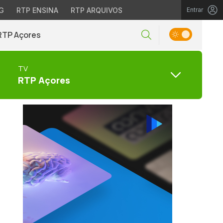
G
RTP ENSINA
RTP ARQUIVOS
Entrar
RTP Açores
TV
RTP Açores