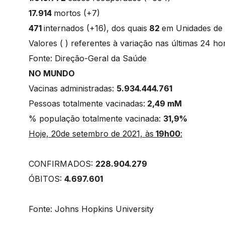
17.914
mortos (+7)
471
internados (+16), dos quais
82
em Unidades de
Valores ( ) referentes à variação nas últimas 24 h
Fonte: Direção-Geral da Saúde
NO MUNDO
Vacinas administradas:
5.934.444.761
Pessoas totalmente vacinadas:
2,49 mM
% população totalmente vacinada:
31,9%
Hoje, 20de setembro de 2021, às
19h00
:
CONFIRMADOS:
228.904.279
ÓBITOS:
4.697.601
Fonte: Johns Hopkins University