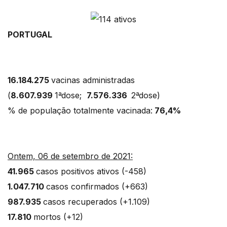
PORTUGAL
16.184.275
vacinas administradas
(
8.607.939
1ªdose;
7.576.336
2ªdose)
% de população totalmente vacinada:
76,4%
Ontem, 06 de setembro de 2021:
41.965
casos positivos ativos (-458)
1.047.710
casos confirmados (+663)
987.935
casos recuperados (+1.109)
17.810
mortos (+12)