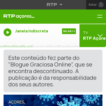
Entrar
Me
Janela Indiscreta
NO AR
TV
RTP Açore
Este conteúdo fez parte do
"Blogue Graciosa Online", que se
encontra descontinuado. A
publicação é da responsabilidade
dos seus autores.