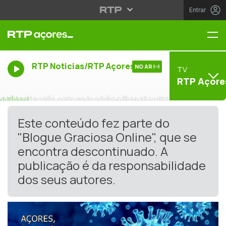
Entrar
Me
RTP Noticias/RTP Açores
NO AR
TV
RTP Açore
Este conteúdo fez parte do
"Blogue Graciosa Online", que se
encontra descontinuado. A
publicação é da responsabilidade
dos seus autores.