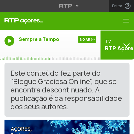
Entrar
Me
Sempre a Tempo
NO AR
TV
RTP Açore
Este conteúdo fez parte do
"Blogue Graciosa Online", que se
encontra descontinuado. A
publicação é da responsabilidade
dos seus autores.