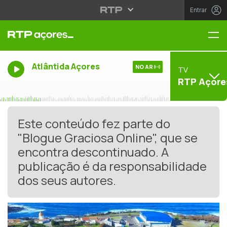
Entrar
Me
Atlântida Açores
NO AR
TV
RTP Açore
Este conteúdo fez parte do
"Blogue Graciosa Online", que se
encontra descontinuado. A
publicação é da responsabilidade
dos seus autores.