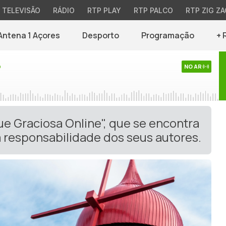
TELEVISÃO
RÁDIO
RTP PLAY
RTP PALCO
RTP ZIG ZA
Antena 1 Açores
Desporto
Programação
+ 
o
NO AR
ue Graciosa Online", que se encontra
 responsabilidade dos seus autores.