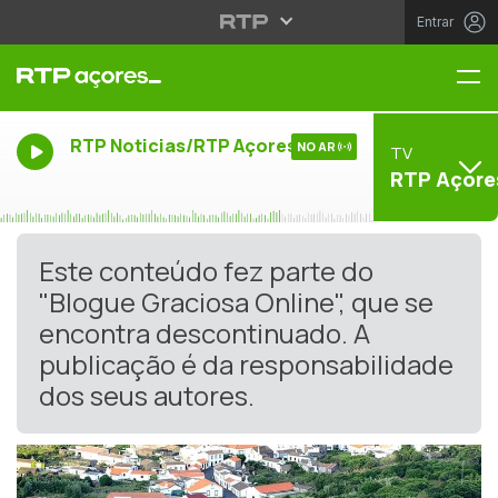
Entrar
Me
RTP Noticias/RTP Açores
NO AR
TV
RTP Açore
Este conteúdo fez parte do
"Blogue Graciosa Online", que se
encontra descontinuado. A
publicação é da responsabilidade
dos seus autores.