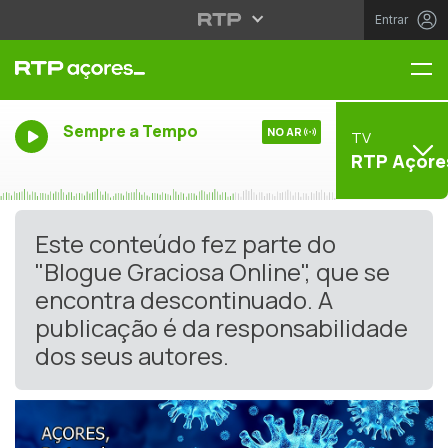
Entrar
Me
Sempre a Tempo
NO AR
TV
RTP Açore
Este conteúdo fez parte do
"Blogue Graciosa Online", que se
encontra descontinuado. A
publicação é da responsabilidade
dos seus autores.