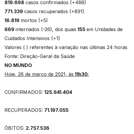
819.698
casos confirmados (+488)
771.339
casos recuperados (+891)
16.819
mortos (+5)
669
internados (-26), dos quais
155
em Unidades de
Cuidados Intensivos (+1)
Valores ( ) referentes à variação nas últimas 24 horas
Fonte: Direção-Geral da Saúde
NO MUNDO
Hoje, 26 de março de 2021, às
11h30
:
CONFIRMADOS:
125.641.404
RECUPERADOS:
71.197.055
ÓBITOS:
2.757.536