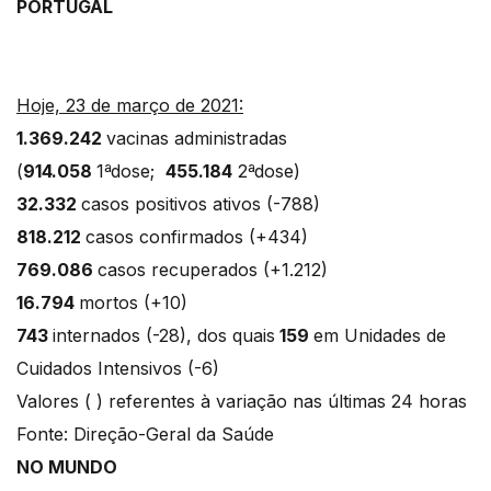
PORTUGAL
Hoje, 23 de março de 2021:
1.369.242
vacinas administradas
(
914.058
1ªdose;
455.184
2ªdose)
32.332
casos positivos ativos (-788)
818.212
casos confirmados (+434)
769.086
casos recuperados (+1.212)
16.794
mortos (+10)
743
internados (-28), dos quais
159
em Unidades de
Cuidados Intensivos (-6)
Valores ( ) referentes à variação nas últimas 24 horas
Fonte: Direção-Geral da Saúde
NO MUNDO