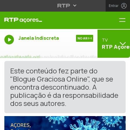
Entrar
Me
Janela Indiscreta
NO AR
TV
RTP Açore
Este conteúdo fez parte do
"Blogue Graciosa Online", que se
encontra descontinuado. A
publicação é da responsabilidade
dos seus autores.