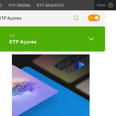
G
RTP ENSINA
RTP ARQUIVOS
Entrar
RTP Açores
TV
RTP Açores