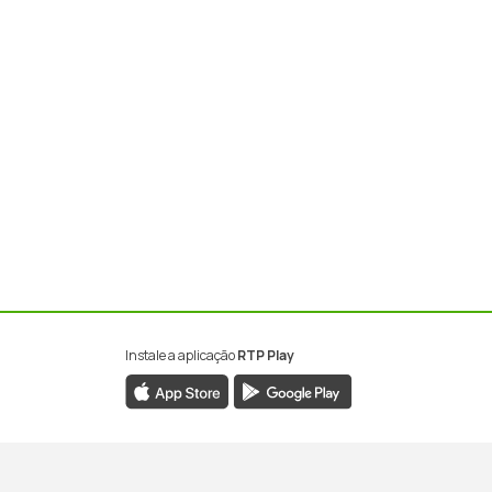
Instale a aplicação
RTP Play