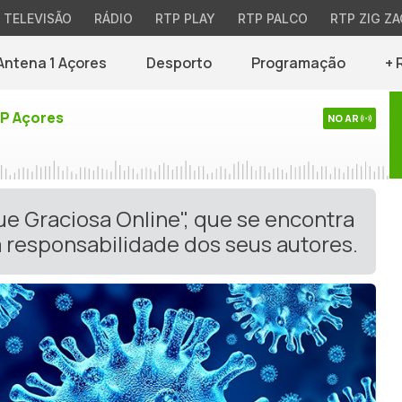
TELEVISÃO
RÁDIO
RTP PLAY
RTP PALCO
RTP ZIG ZA
Antena 1 Açores
Desporto
Programação
+ 
TP Açores
NO AR
ue Graciosa Online", que se encontra
 responsabilidade dos seus autores.