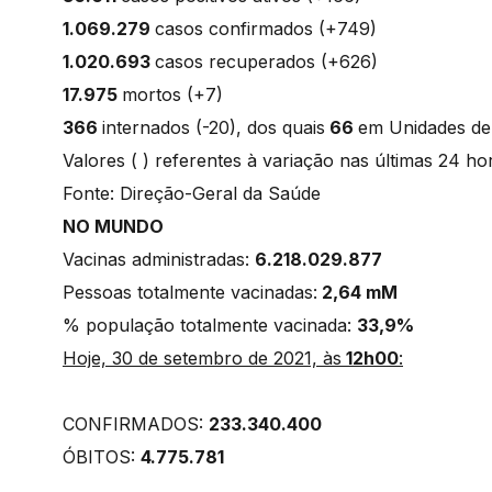
1.069.279
casos confirmados (+749)
1.020.693
casos recuperados (+626)
17.975
mortos (+7)
366
internados (-20), dos quais
66
em Unidades d
Valores ( ) referentes à variação nas últimas 24 h
Fonte: Direção-Geral da Saúde
NO MUNDO
Vacinas administradas:
6.218.029.877
Pessoas totalmente vacinadas:
2,64 mM
% população totalmente vacinada:
33,9%
Hoje, 30 de setembro de 2021, às
12h00
:
CONFIRMADOS:
233.340.400
ÓBITOS:
4.775.781