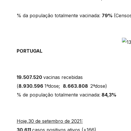
% da população totalmente vacinada:
79%
(Censos
PORTUGAL
19.507.520
vacinas recebidas
(
8.930.596
1ªdose;
8.663.808
2ªdose)
% de população totalmente vacinada:
84,3%
Hoje,30 de setembro de 2021:
30.611
casos positivos ativos (+166)