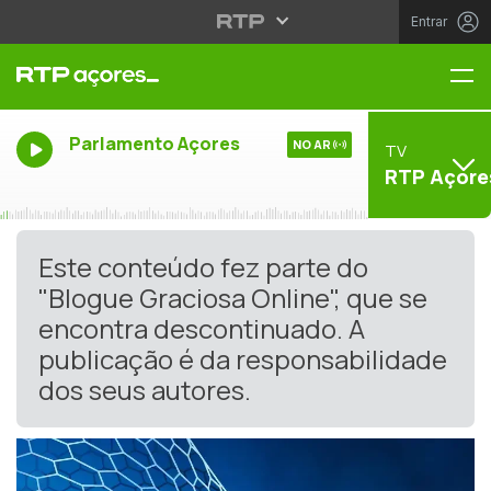
Entrar
Me
Parlamento Açores
NO AR
TV
RTP Açore
Este conteúdo fez parte do
"Blogue Graciosa Online", que se
encontra descontinuado. A
publicação é da responsabilidade
dos seus autores.